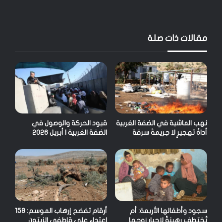
مقالات ذات صلة
نهب الماشية في الضفة الغربية
قيود الحركة والوصول في
أداةُ تهجيرٍ لا جريمةَ سرقة
الضفة الغربية | أبريل 2026
سجود وأطفالها الأربعة: أم
أرقام تفضح إرهاب الموسم: 158
تُختطف رهينةً لإجبار زوجها
اعتداء على قاطفي الزيتون