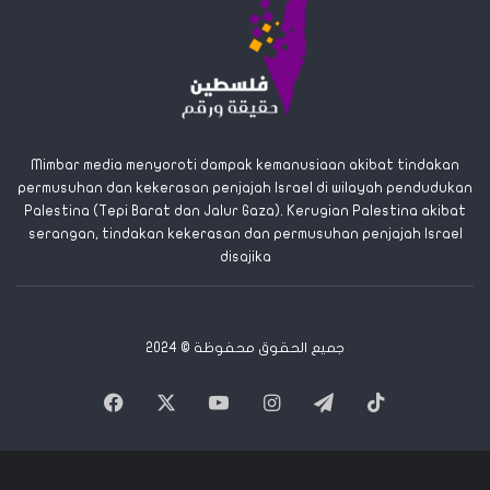
k
:
Mimbar media menyoroti dampak kemanusiaan akibat tindakan
permusuhan dan kekerasan penjajah Israel di wilayah pendudukan
Palestina (Tepi Barat dan Jalur Gaza). Kerugian Palestina akibat
serangan, tindakan kekerasan dan permusuhan penjajah Israel
disajika
جميع الحقوق محفوظة © 2024
Facebook
X
YouTube
Instagram
Telegram
TikTok