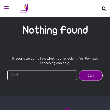
Menu
S
Nothing Found
It seems we can’t find what you’re looking for. Perhaps
searching can help.
C
a
r
i
u
n
t
u