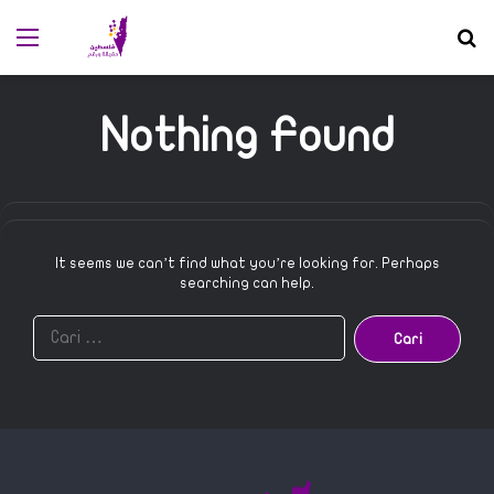
Menu
S
Nothing Found
It seems we can’t find what you’re looking for. Perhaps
searching can help.
C
a
r
i
u
n
t
u