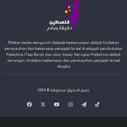
k
:
Mimbar media menyoroti dampak kemanusiaan akibat tindakan
permusuhan dan kekerasan penjajah Israel di wilayah pendudukan
Palestina (Tepi Barat dan Jalur Gaza). Kerugian Palestina akibat
serangan, tindakan kekerasan dan permusuhan penjajah Israel
disajika
جميع الحقوق محفوظة © 2024
Facebook
X
YouTube
Instagram
Telegram
TikTok