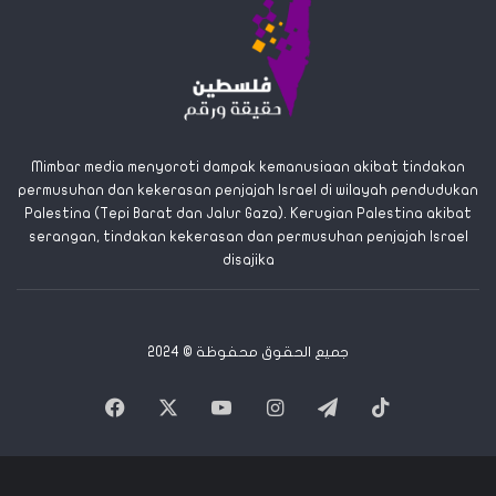
k
:
Mimbar media menyoroti dampak kemanusiaan akibat tindakan
permusuhan dan kekerasan penjajah Israel di wilayah pendudukan
Palestina (Tepi Barat dan Jalur Gaza). Kerugian Palestina akibat
serangan, tindakan kekerasan dan permusuhan penjajah Israel
disajika
جميع الحقوق محفوظة © 2024
Facebook
X
YouTube
Instagram
Telegram
TikTok