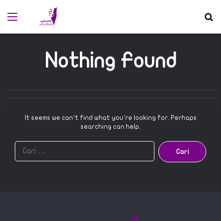
Menu
S
Nothing Found
It seems we can’t find what you’re looking for. Perhaps
searching can help.
C
a
r
i
u
n
t
u